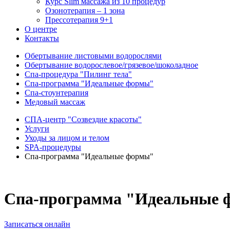
Курс Slim массажа из 10 процедур
Озонотерапия – 1 зона
Прессотерапия 9+1
О центре
Контакты
Обертывание листовыми водорослями
Обертывание водорослевое/грязевое/шоколадное
Спа-процедура "Пилинг тела"
Спа-программа "Идеальные формы"
Спа-стоунтерапия
Медовый массаж
СПА-центр "Созвездие красоты"
Услуги
Уходы за лицом и телом
SPA-процедуры
Спа-программа "Идеальные формы"
Спа-программа "Идеальные
Записаться онлайн