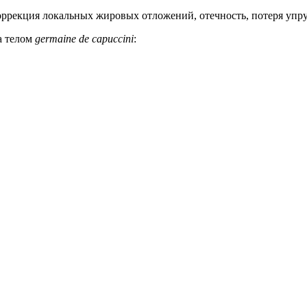
оррекция локальных жировых отложений, отечность, потеря упру
а телом
germaine de capuccini
: