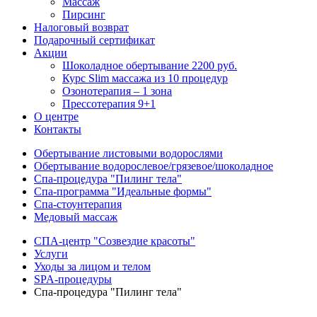
Массаж
Пирсинг
Налоговый возврат
Подарочный сертификат
Акции
Шоколадное обертывание 2200 руб.
Курс Slim массажа из 10 процедур
Озонотерапия – 1 зона
Прессотерапия 9+1
О центре
Контакты
Обертывание листовыми водорослями
Обертывание водорослевое/грязевое/шоколадное
Спа-процедура "Пилинг тела"
Спа-программа "Идеальные формы"
Спа-стоунтерапия
Медовый массаж
СПА-центр "Созвездие красоты"
Услуги
Уходы за лицом и телом
SPA-процедуры
Спа-процедура "Пилинг тела"