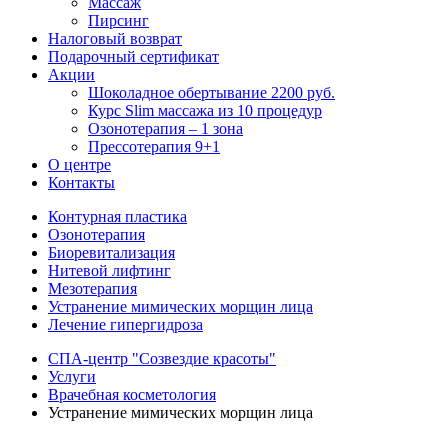
Массаж
Пирсинг
Налоговый возврат
Подарочный сертификат
Акции
Шоколадное обертывание 2200 руб.
Курс Slim массажа из 10 процедур
Озонотерапия – 1 зона
Прессотерапия 9+1
О центре
Контакты
Контурная пластика
Озонотерапия
Биоревитализация
Нитевой лифтинг
Мезотерапия
Устранение мимических морщин лица
Лечение гипергидроза
СПА-центр "Созвездие красоты"
Услуги
Врачебная косметология
Устранение мимических морщин лица