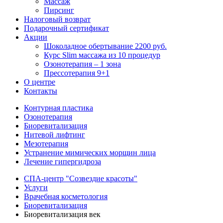
Массаж
Пирсинг
Налоговый возврат
Подарочный сертификат
Акции
Шоколадное обертывание 2200 руб.
Курс Slim массажа из 10 процедур
Озонотерапия – 1 зона
Прессотерапия 9+1
О центре
Контакты
Контурная пластика
Озонотерапия
Биоревитализация
Нитевой лифтинг
Мезотерапия
Устранение мимических морщин лица
Лечение гипергидроза
СПА-центр "Созвездие красоты"
Услуги
Врачебная косметология
Биоревитализация
Биоревитализация век